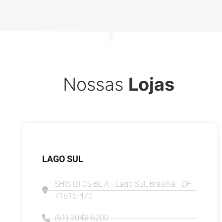
Nossas
Lojas
LAGO SUL
SHIS QI 05 BL A - Lago Sul, Brasília - DF,
71615-470
(61) 3043-6200