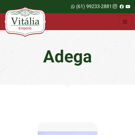
(61) 99233-2881
Adega