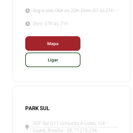
Seg a sáb: 06h às 22h. Dom: 07 às 21h
Dom: 07h às 21h
Mapa
Ligar
PARK SUL
SOF Sul Q11 Conjunto A Lotes, 1/4 -
Guará, Brasília - DF, 71215-256